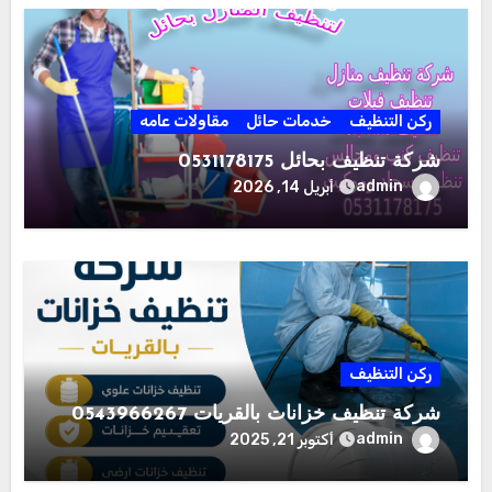
ركن التنظيف
خدمات حائل
مقاولات عامه
شركة تنظيف بحائل 0531178175
admin
أبريل 14, 2026
ركن التنظيف
شركة تنظيف خزانات بالقريات 0543966267
admin
أكتوبر 21, 2025