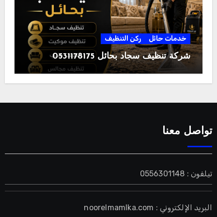
خدمات حائل
ركن التنظيف
شركة تنظيف سجاد بحائل 0531178175
تواصل معنا
تيلفون : 0556301148
البريد الإلكتروني : noorelmamlka.com