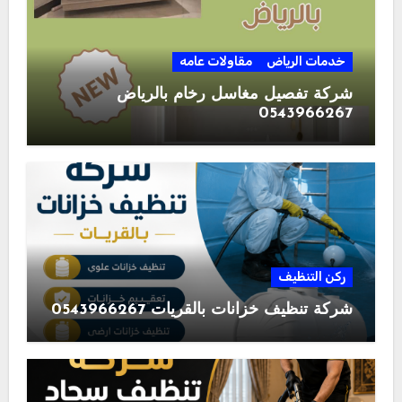
خدمات الرياض
مقاولات عامه
شركة تفصيل مغاسل رخام بالرياض
0543966267
ركن التنظيف
شركة تنظيف خزانات بالقريات 0543966267