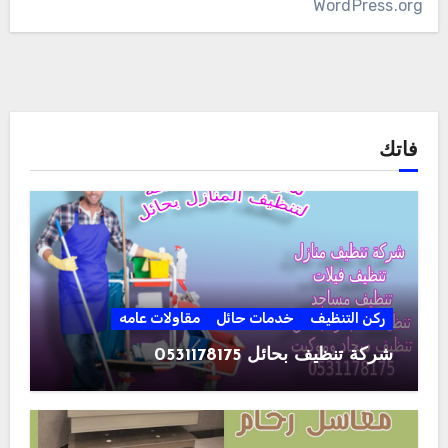
WordPress.org
فاتك
ركن التنظيف
خدمات حائل
مقاولات عامه
شركة تنظيف بحائل 0531178175