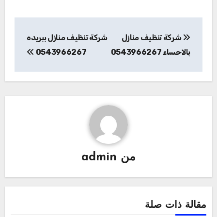
تصفّح
شركة تنظيف منازل
شركة تنظيف منازل ببريده
المقالات
بالاحساء 0543966267
0543966267
من
admin
مقالة ذات صلة