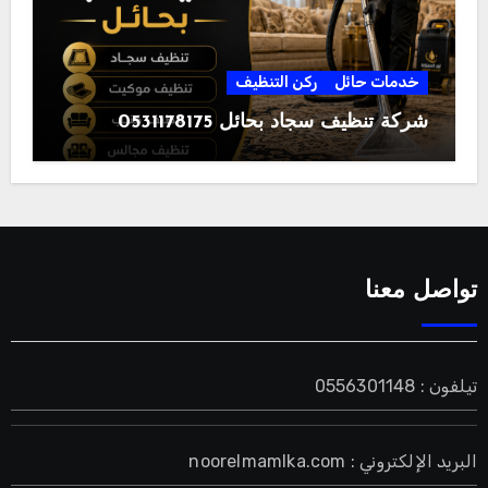
خدمات حائل
ركن التنظيف
شركة تنظيف سجاد بحائل 0531178175
تواصل معنا
تيلفون : 0556301148
البريد الإلكتروني : noorelmamlka.com