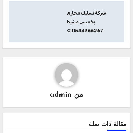
تصفّح
شركة تسليك مجارى
المقالات
بخميس مشيط
0543966267
من
admin
مقالة ذات صلة