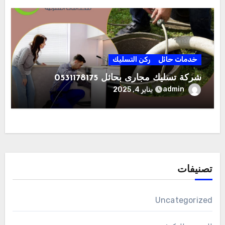
خدمات حائل
ركن التسليك
شركة تسليك مجارى بحائل 0531178175
admin
يناير 4, 2025
تصنيفات
Uncategorized