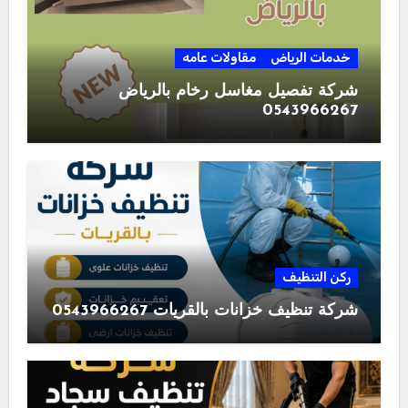
خدمات الرياض
مقاولات عامه
شركة تفصيل مغاسل رخام بالرياض
0543966267
ركن التنظيف
شركة تنظيف خزانات بالقريات 0543966267