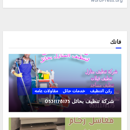
WordPress.org
فاتك
ركن التنظيف
خدمات حائل
مقاولات عامه
شركة تنظيف بحائل 0531178175