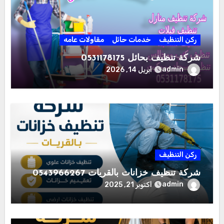
ركن التنظيف
خدمات حائل
مقاولات عامه
شركة تنظيف بحائل 0531178175
admin
أبريل 14, 2026
ركن التنظيف
شركة تنظيف خزانات بالقريات 0543966267
admin
أكتوبر 21, 2025