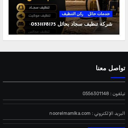
خدمات حائل
ركن التنظيف
شركة تنظيف سجاد بحائل 0531178175
تواصل معنا
تيلفون : 0556301148
البريد الإلكتروني : noorelmamlka.com