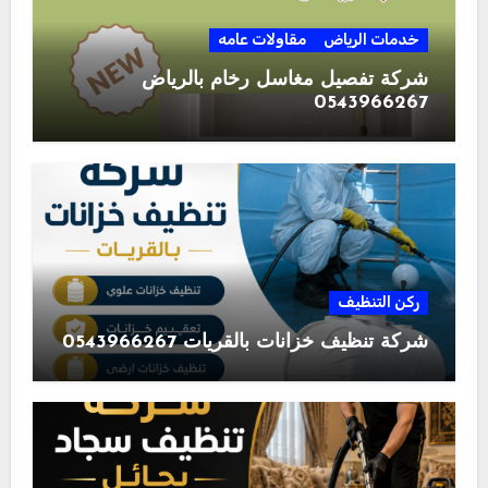
خدمات الرياض
مقاولات عامه
شركة تفصيل مغاسل رخام بالرياض
0543966267
ركن التنظيف
شركة تنظيف خزانات بالقريات 0543966267