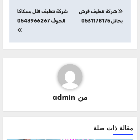
تصفّح
شركة تنظيف فرش
شركة تنظيف فلل بسكاكا
المقالات
بحائل 0531178175
الجوف 0543966267
من
admin
مقالة ذات صلة