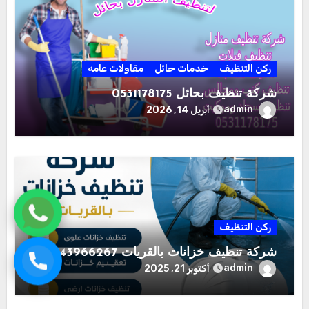
ركن التنظيف
خدمات حائل
مقاولات عامه
شركة تنظيف بحائل 0531178175
admin
أبريل 14, 2026
ركن التنظيف
شركة تنظيف خزانات بالقريات 0543966267
admin
أكتوبر 21, 2025