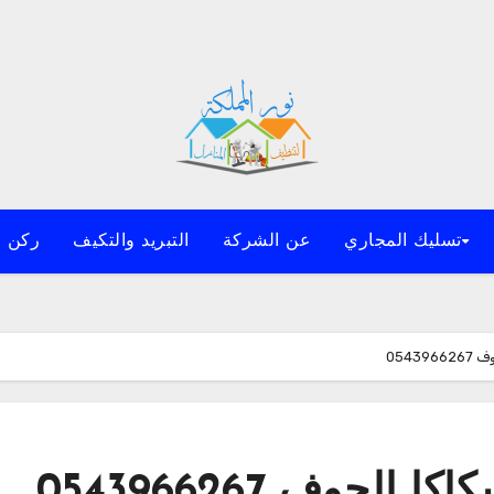
تسليك المجاري
عن الشركة
التبريد والتكيف
ركن ا
054
جوف 0543966267