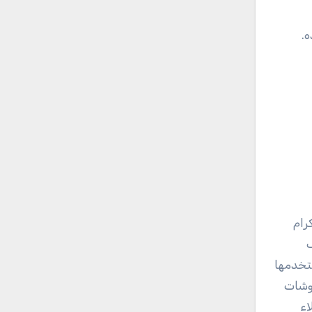
.
رام
ف
تخدمها
روشات
اء