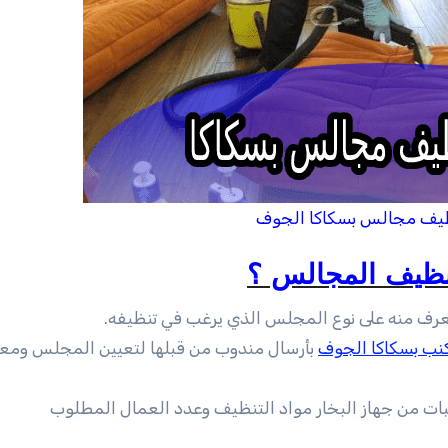
يف مجالس بسكاكا الجوف
تنظيف المجالس ؟
عرف منه على نوع المجلس الذي يرغب في تنظيفه.
نب بسكاكا الجوف
بأرسال مندوب من قبلها لتعيين المجلس ومع
ات من جهاز البخار مواد التنظيف وعدد العمال المطلوب