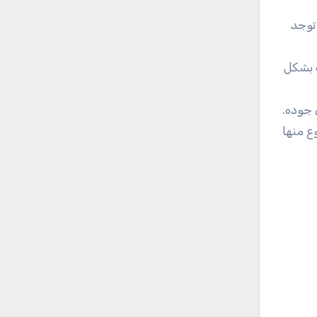
توجد
ف بشكل
 جوده.
ع منها