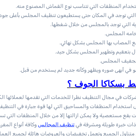
خدام المنظفات التي تتناسب نوع القماش المصنوع منه.
 التي توجد في المكان حتى يستطيعون تنظيف المجلس بأعلى جوده
تربة التي توجد بالمجلس من خلال شفطها.
خامه المجلس.
بقع المصاب بها المجلس بشكل نهائي.
ال بتعقيم وتطهير المجلس بشكل جيد.
 لتجفيف المجلس.
 في أبهى صوره ويظهر وكأنه جديد لم يستخدم من قبل.
 بسكاكا الجوف ؟
كات في مجال التنظيف نظرا للخدمات التي تقدمها لعملائها الك
ى استخدام المنظفات والمساحيق التي لها قوة جبارة في التنظي
 بقع مستعصية ولا يمكن ازالتها إلا من خلال المنظفات التي تس
ه ذات خبرة طويلة ومشرفة في
تنظيف المجالس
وكافة أنواع المف
ي متناول الجميع وتعمل تخفيضات والعروضات هائلة لجميع العمل