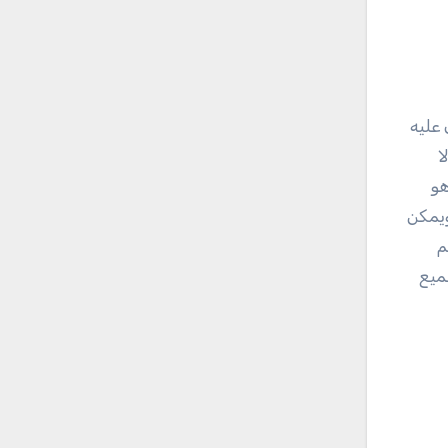
عليه
ا
هو
ويمكن
م
جميع