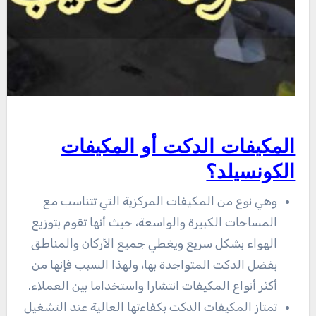
المكيفات الدكت أو المكيفات
الكونسيلد؟
وهي نوع من المكيفات المركزية التي تتناسب مع
المساحات الكبيرة والواسعة، حيث أنها تقوم بتوزيع
الهواء بشكل سريع ويغطي جميع الأركان والمناطق
بفضل الدكت المتواجدة بها، ولهذا السبب فإنها من
أكثر أنواع المكيفات انتشارا واستخداما بين العملاء.
تمتاز المكيفات الدكت بكفاءتها العالية عند التشغيل