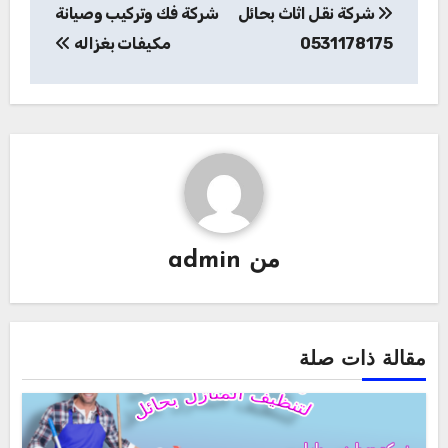
شركة نقل اثاث بحائل
شركة فك وتركيب وصيانة
المقالات
0531178175
مكيفات بغزاله
من
admin
مقالة ذات صلة