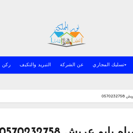
تسليك المجاري
عن الشركة
التبريد والتكيف
ركن ا
05702
 عريش 0570232758