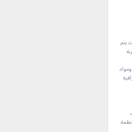
ث يتم
ية
ومواد
افية
أنظمة