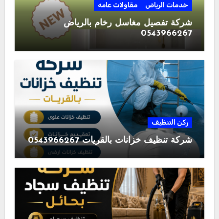
خدمات الرياض
مقاولات عامه
شركة تفصيل مغاسل رخام بالرياض
0543966267
ركن التنظيف
شركة تنظيف خزانات بالقريات 0543966267