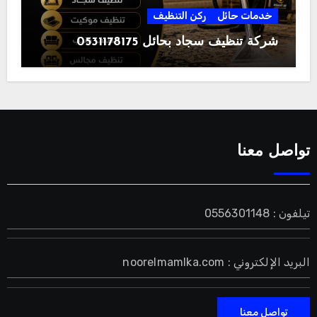
خدمات حائل
ركن التنظيف
شركة تنظيف سجاد بحائل 0531178175
تواصل معنا
تيلفون : 0556301148
البريد الإلكتروني : noorelmamlka.com
تواصل معنا