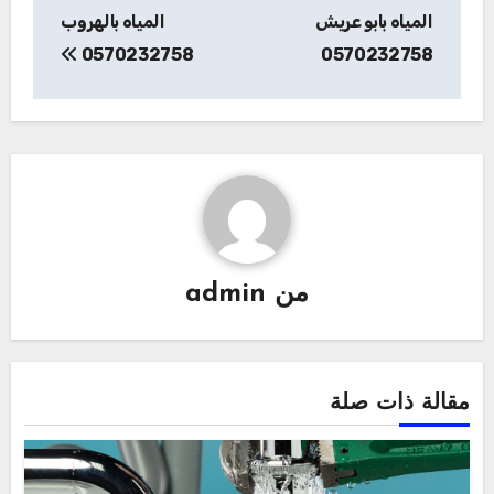
المقالات
المياه بابو عريش
المياه بالهروب
0570232758
0570232758
من
admin
مقالة ذات صلة