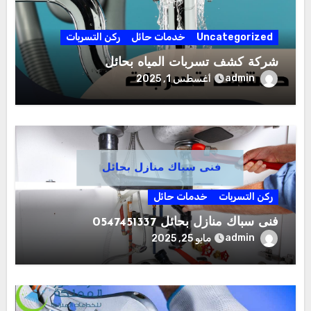
Uncategorized
خدمات حائل
ركن التسربات
شركة كشف تسربات المياه بحائل
admin
أغسطس 1, 2025
ركن التسربات
خدمات حائل
فنى سباك منازل بحائل 0547451337
admin
مايو 25, 2025