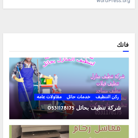
WordPress.org
فاتك
ركن التنظيف
خدمات حائل
مقاولات عامه
شركة تنظيف بحائل 0531178175