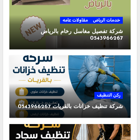
خدمات الرياض
مقاولات عامه
شركة تفصيل مغاسل رخام بالرياض
0543966267
ركن التنظيف
شركة تنظيف خزانات بالقريات 0543966267