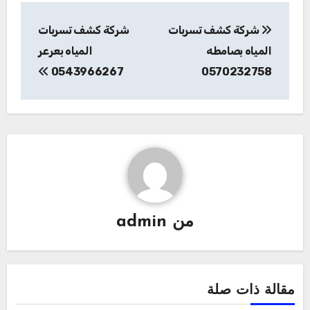
تصفّح
شركة كشف تسربات
شركة كشف تسربات
المقالات
المياه بصامطه
المياه بعرعر
0543966267
0570232758
من
admin
مقالة ذات صلة