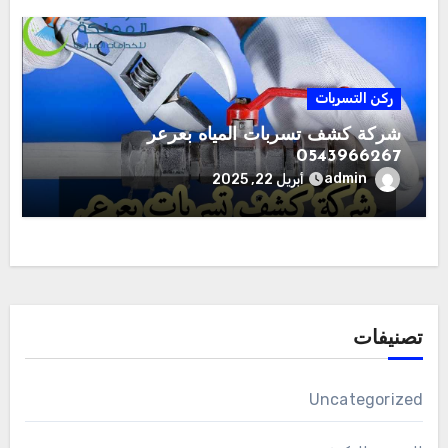
ركن التسربات
شركة كشف تسربات المياه بعرعر
0543966267
admin
أبريل 22, 2025
تصنيفات
Uncategorized