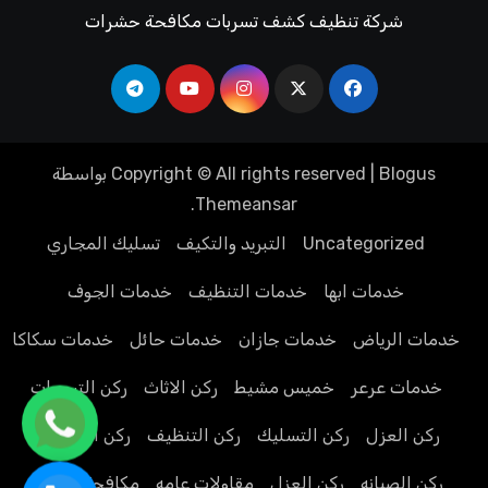
شركة تنظيف كشف تسربات مكافحة حشرات
Blogus
|
Copyright © All rights reserved
بواسطة
.
Themeansar
Uncategorized
التبريد والتكيف
تسليك المجاري
خدمات ابها
خدمات التنظيف
خدمات الجوف
خدمات الرياض
خدمات جازان
خدمات حائل
خدمات سكاكا
خدمات عرعر
خميس مشيط
ركن الاثاث
ركن التسربات
ركن العزل
ركن التسليك
ركن التنظيف
ركن الحشرات
ركن الصيانه
ركن العزل
مقاولات عامه
مكافحة الحمام