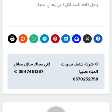
وحل كافة المشاكل التي يعاني منها.
تصفّح
شركة كشف تسربات
فنى سباك منازل بحائل
المقالات
المياه بصبيا
0547451337
0570232758