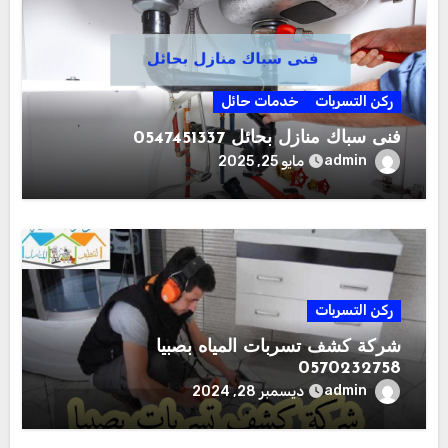
ركن التسربات
خدمات حائل
فنى سباك منازل بحائل 0547451337
admin
مايو 25, 2025
ركن التسربات
شركة كشف تسربات المياه بصبيا
0570232758
admin
ديسمبر 28, 2024