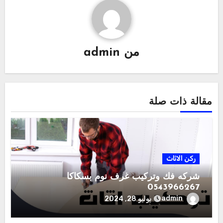
من
admin
مقالة ذات صلة
ركن الاثاث
شركه فك وتركيب غرف نوم بسكاكا
0543966267
admin
يوليو 28, 2024