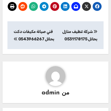
تصفّح
شركة تنظيف منازل
فني صيانة مكيفات دكت
المقالات
بحائل 0531178175
بحائل 0543966267
من
admin