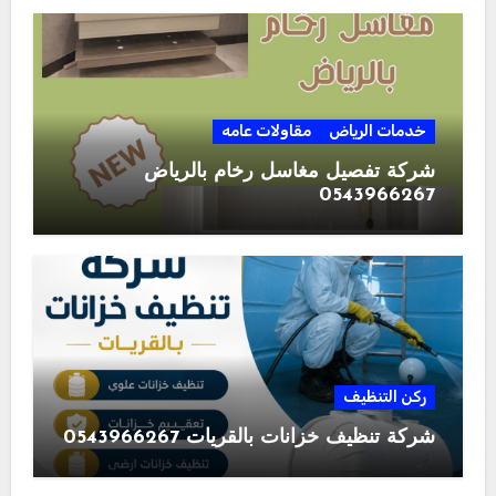
خدمات الرياض
مقاولات عامه
شركة تفصيل مغاسل رخام بالرياض
0543966267
ركن التنظيف
شركة تنظيف خزانات بالقريات 0543966267