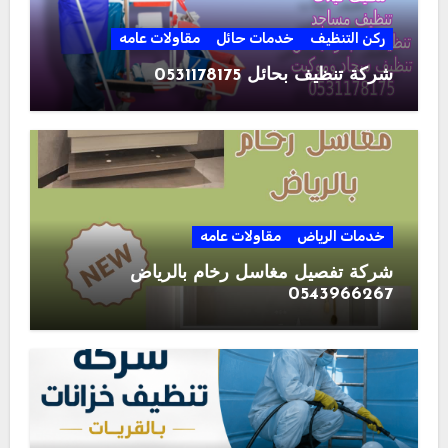
ركن التنظيف
خدمات حائل
مقاولات عامه
شركة تنظيف بحائل 0531178175
خدمات الرياض
مقاولات عامه
شركة تفصيل مغاسل رخام بالرياض
0543966267