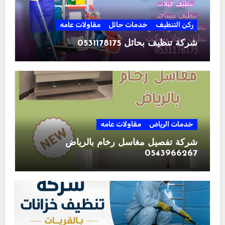
ركن التنظيف
خدمات حائل
مقاولات عامه
شركة تنظيف بحائل 0531178175
خدمات الرياض
مقاولات عامه
شركة تفصيل مغاسل رخام بالرياض
0543966267