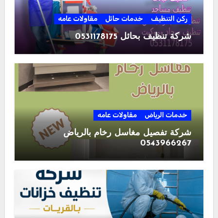
ركن التنظيف
خدمات حائل
مقاولات عامه
شركة تنظيف بحائل 0531178175
خدمات الرياض
مقاولات عامه
شركة تفصيل مغاسل رخام بالرياض
0543966267