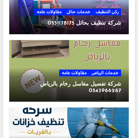
ركن التنظيف
خدمات حائل
مقاولات عامه
شركة تنظيف بحائل 0531178175
خدمات الرياض
مقاولات عامه
شركة تفصيل مغاسل رخام بالرياض
0543966267