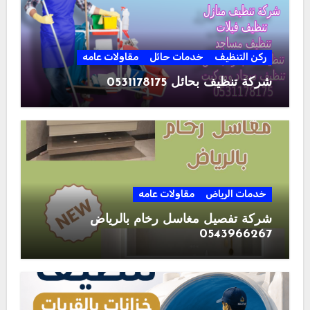
ركن التنظيف
خدمات حائل
مقاولات عامه
شركة تنظيف بحائل 0531178175
خدمات الرياض
مقاولات عامه
شركة تفصيل مغاسل رخام بالرياض
0543966267