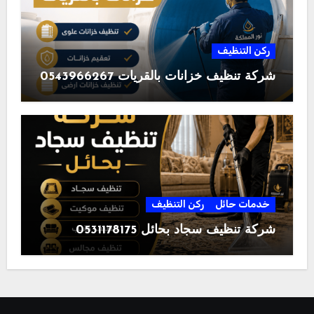
ركن التنظيف
شركة تنظيف خزانات بالقريات 0543966267
خدمات حائل
ركن التنظيف
شركة تنظيف سجاد بحائل 0531178175