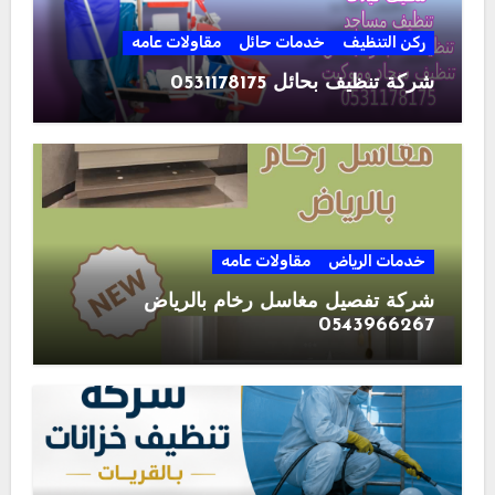
ركن التنظيف
خدمات حائل
مقاولات عامه
شركة تنظيف بحائل 0531178175
خدمات الرياض
مقاولات عامه
شركة تفصيل مغاسل رخام بالرياض
0543966267