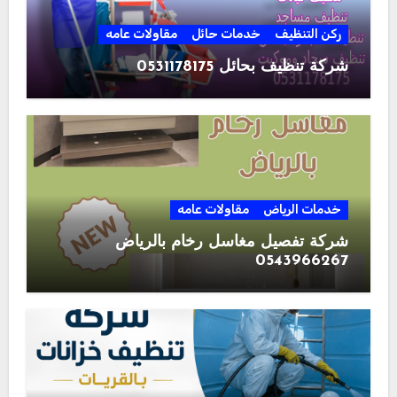
ركن التنظيف
خدمات حائل
مقاولات عامه
شركة تنظيف بحائل 0531178175
خدمات الرياض
مقاولات عامه
شركة تفصيل مغاسل رخام بالرياض
0543966267