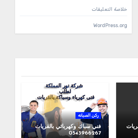
خلاصة التعليقات
WordPress.org
ركن الصيانه
ريات
فني سباك وكهربائي بالقريات
0543966267