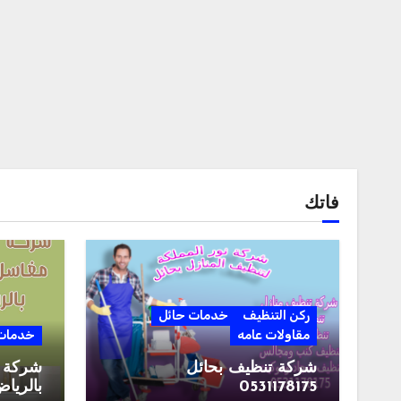
فاتك
ركن التنظيف
خدمات حائل
مقاولات عامه
خدمات 
شركة تنظيف بحائل
شركة 
0531178175
بالرياض 190161