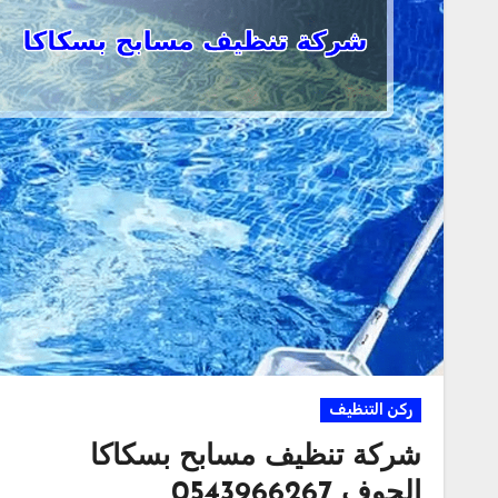
ركن التنظيف
شركة تنظيف مسابح بسكاكا
الجوف 0543966267