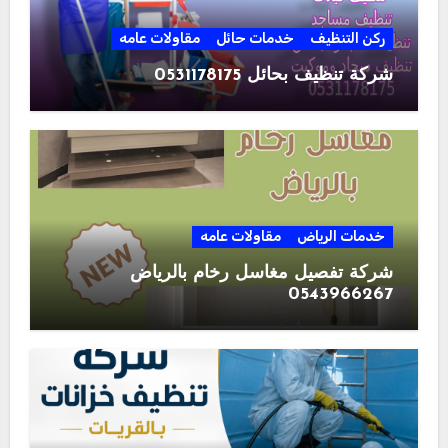
ركن التنظيف
خدمات حائل
مقاولات عامه
شركة تنظيف بحائل 0531178175
خدمات الرياض
مقاولات عامه
شركة تفصيل مغاسل رخام بالرياض
0543966267