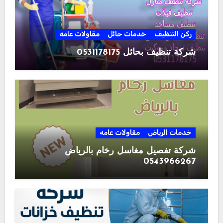
ركن التنظيف
خدمات حائل
مقاولات عامه
شركة تنظيف بحائل 0531178175
خدمات الرياض
مقاولات عامه
شركة تفصيل مغاسل رخام بالرياض
0543966267