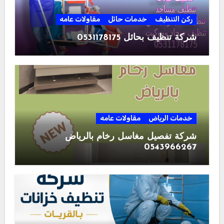
ركن التنظيف
خدمات حائل
مقاولات عامه
شركة تنظيف بحائل 0531178175
خدمات الرياض
مقاولات عامه
شركة تفصيل مغاسل رخام بالرياض
0543966267