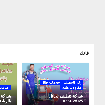
فاتك
ركن التنظيف
خدمات حائل
مقاولات عامه
خدمات 
شركة تنظيف بحائل
شركة 
0531178175
بالرياض 190161