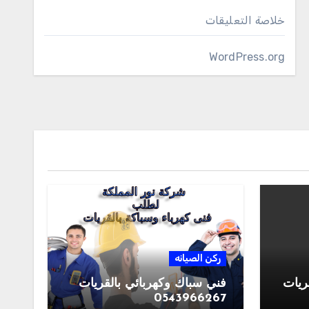
خلاصة التعليقات
WordPress.org
ركن الصيانه
ريات
فني سباك وكهربائي بالقريات
0543966267