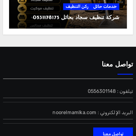
خدمات حائل
ركن التنظيف
شركة تنظيف سجاد بحائل 0531178175
تواصل معنا
تيلفون : 0556301148
البريد الإلكتروني : noorelmamlka.com
تواصل معنا