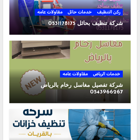
ركن التنظيف
خدمات حائل
مقاولات عامه
شركة تنظيف بحائل 0531178175
خدمات الرياض
مقاولات عامه
شركة تفصيل مغاسل رخام بالرياض
0543966267