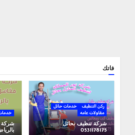
فاتك
ركن التنظيف
خدمات حائل
مقاولات عامه
خدمات 
شركة تنظيف بحائل
شركة 
0531178175
بالرياض 190161