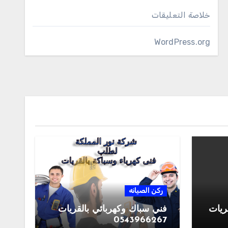
خلاصة التعليقات
WordPress.org
ركن الصيانه
ريات
فني سباك وكهربائي بالقريات
0543966267