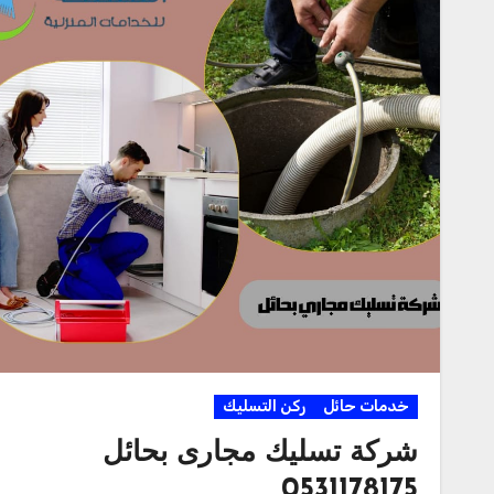
خدمات حائل
ركن التسليك
شركة تسليك مجارى بحائل
0531178175