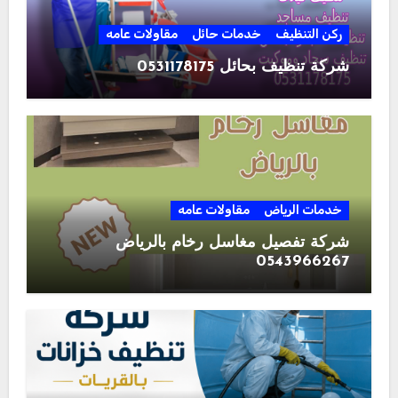
ركن التنظيف
خدمات حائل
مقاولات عامه
شركة تنظيف بحائل 0531178175
خدمات الرياض
مقاولات عامه
شركة تفصيل مغاسل رخام بالرياض
0543966267