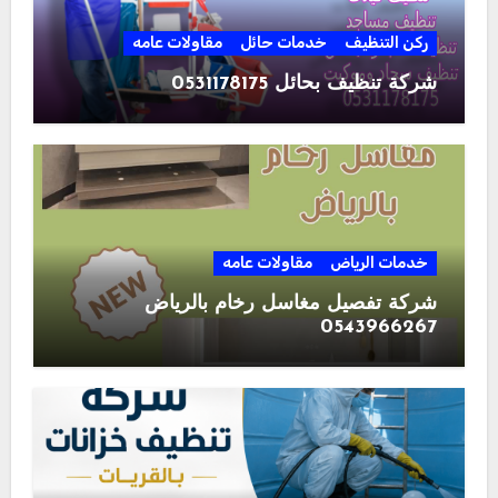
ركن التنظيف
خدمات حائل
مقاولات عامه
شركة تنظيف بحائل 0531178175
خدمات الرياض
مقاولات عامه
شركة تفصيل مغاسل رخام بالرياض
0543966267